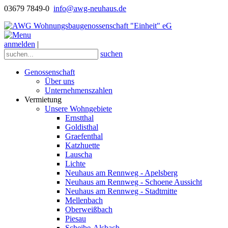
03679 7849-0
info@awg-neuhaus.de
anmelden
|
suchen
Genossenschaft
Über uns
Unternehmenszahlen
Vermietung
Unsere Wohngebiete
Ernstthal
Goldisthal
Graefenthal
Katzhuette
Lauscha
Lichte
Neuhaus am Rennweg - Apelsberg
Neuhaus am Rennweg - Schoene Aussicht
Neuhaus am Rennweg - Stadtmitte
Mellenbach
Oberweißbach
Piesau
Scheibe-Alsbach