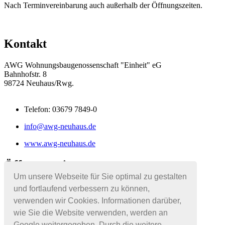
Nach Terminvereinbarung auch außerhalb der Öffnungszeiten.
Kontakt
AWG Wohnungsbaugenossenschaft "Einheit" eG
Bahnhofstr. 8
98724 Neuhaus/Rwg.
Telefon: 03679 7849-0
info@awg-neuhaus.de
www.awg-neuhaus.de
Öffnungszeiten
Um unsere Webseite für Sie optimal zu gestalten
Montag - Donnerstag: 08:00 - 11:00 Uhr
und fortlaufend verbessern zu können,
Dienstag: 08:00 - 11:00 Uhr und
verwenden wir Cookies. Informationen darüber,
13:00 - 17:30 Uhr
wie Sie die Website verwenden, werden an
Google weitergegeben. Durch die weitere