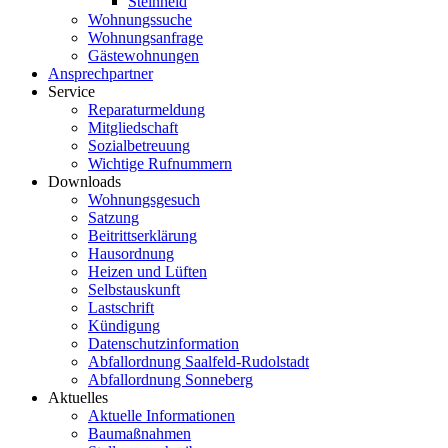
Steinheid
Wohnungssuche
Wohnungsanfrage
Gästewohnungen
Ansprechpartner
Service
Reparaturmeldung
Mitgliedschaft
Sozialbetreuung
Wichtige Rufnummern
Downloads
Wohnungsgesuch
Satzung
Beitrittserklärung
Hausordnung
Heizen und Lüften
Selbstauskunft
Lastschrift
Kündigung
Datenschutzinformation
Abfallordnung Saalfeld-Rudolstadt
Abfallordnung Sonneberg
Aktuelles
Aktuelle Informationen
Baumaßnahmen