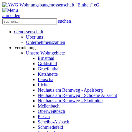
anmelden
|
suchen
Genossenschaft
Über uns
Unternehmenszahlen
Vermietung
Unsere Wohngebiete
Ernstthal
Goldisthal
Graefenthal
Katzhuette
Lauscha
Lichte
Neuhaus am Rennweg - Apelsberg
Neuhaus am Rennweg - Schoene Aussicht
Neuhaus am Rennweg - Stadtmitte
Mellenbach
Oberweißbach
Piesau
Scheibe-Alsbach
Schmiedefeld