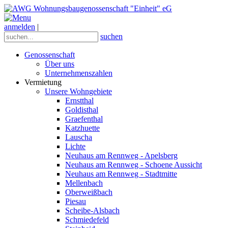
anmelden
|
suchen
Genossenschaft
Über uns
Unternehmenszahlen
Vermietung
Unsere Wohngebiete
Ernstthal
Goldisthal
Graefenthal
Katzhuette
Lauscha
Lichte
Neuhaus am Rennweg - Apelsberg
Neuhaus am Rennweg - Schoene Aussicht
Neuhaus am Rennweg - Stadtmitte
Mellenbach
Oberweißbach
Piesau
Scheibe-Alsbach
Schmiedefeld