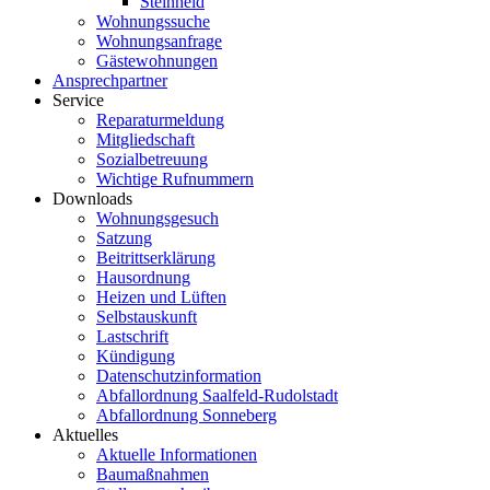
Steinheid
Wohnungssuche
Wohnungsanfrage
Gästewohnungen
Ansprechpartner
Service
Reparaturmeldung
Mitgliedschaft
Sozialbetreuung
Wichtige Rufnummern
Downloads
Wohnungsgesuch
Satzung
Beitrittserklärung
Hausordnung
Heizen und Lüften
Selbstauskunft
Lastschrift
Kündigung
Datenschutzinformation
Abfallordnung Saalfeld-Rudolstadt
Abfallordnung Sonneberg
Aktuelles
Aktuelle Informationen
Baumaßnahmen